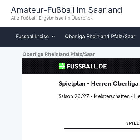
Zum
Amateur-Fußball im Saarland
Inhalt
Alle Fußball-Ergebnisse im Überblick
springen
Fussballkreise
Oberliga Rheinland Pfalz/Saar
Oberliga Rheinland Pfalz/Saar